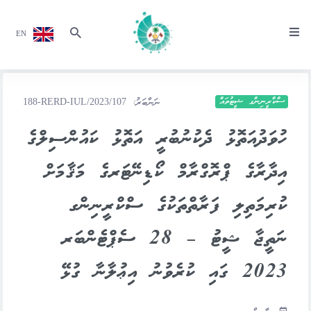
EN
ސްކްރީނިންގ ޝީޓުތައް
ނަންބަރު:
188-RERD-IUL/2023/107
ހުވަދުއަތޮޅު ދެކުނުބުރީ އަތޮޅު ކައުންސިލްގެ
އިދާރާގެ ޕްރޮގްރާމް ކޯޑިނޭޓަރގެ މަޤާމަށް
ކުރިމަތިލި ފަރާތްތަކުގެ ސްކްރީނިންގ
ނަތީޖާ ޝީޓު – 28 ސެޕްޓެންބަރ
2023 ގައި ކުރެވުނު އިޢުލާނާ ގުޅޭ