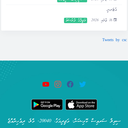
އެޓަރނީ
16 ޖުލައި 2026
ވަޒީފާގެ ފުރުސަތު
Tweets by csc
ސިވިލް ސަރވިސް ކޮމިޝަން, މަޖީދީމަގު، 20040, މާލެ، ދިވެހިރާއްޖެ