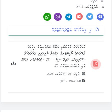
ތާރީޚް
26 ސެޕްޓެމްބަރ 2023
މި ލިޔުމާގުޅޭ އެޓޭޗްމަންޓްތައް
ހުވަދުއަތޮޅު ދެކުނުބުރީ އަތޮޅު ކައުންސިލްގެ އިދާރާގެ
ޕްރޮގްރާމް ކޯޑިނޭޓަރގެ މަޤާމަށް ކުރިމަތިލި ފަރާތްތަކުގެ
ސްކްރީނިންގ ނަތީޖާ ޝީޓު – 28 ސެޕްޓެންބަރ 2023
ގައި ކުރެވުނު އިޢުލާނާ ގުޅޭ
ތާރީޚް:
26 ސެޕްޓެމްބަރ 2023
pdf / 196.8 KB