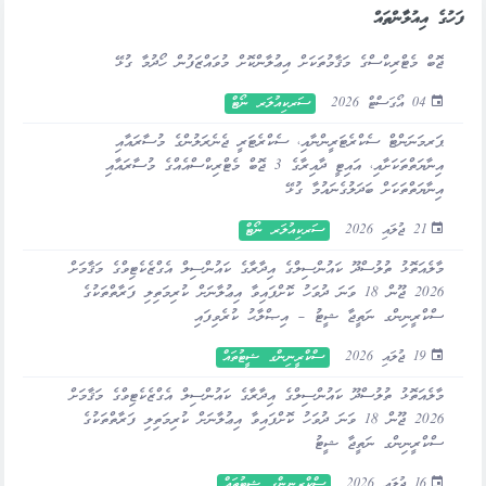
ފަހުގެ އިއުލާންތައް
ޖޮބް މެޓްރިކްސްގެ މަޤާމުތަކަށް އިޢުލާންކޮށް މުވައްޒަފުން ހޯދުމާ ގުޅޭ
04 އޯގަސްޓް 2026
ސަރކިއުލަރ ނޯޓް
ޕަރމަނަންޓް ސެކްރެޓަރީންނާއި، ސެކްރެޓަރީ ޖެނެރަލުންގެ މުސާރައާއި
އިނާޔަތްތަކަށާއި، އައިޓީ ދާއިރާގެ 3 ޖޮބް މެޓްރިކްސްއެއްގެ މުސާރައާއި
އިނާޔަތްތަކަށް ބަދަލުގެނައުމާ ގުޅޭ
21 ޖުލައި 2026
ސަރކިއުލަރ ނޯޓް
މާލެއަތޮޅު ތުލުސްދޫ ކައުންސިލްގެ އިދާރާގެ ކައުންސިލް އެގްޒެކެޓިވްގެ މަޤާމަށް
2026 ޖޫން 18 ވަނަ ދުވަހު ކޮށްފައިވާ އިޢުލާނަށް ކުރިމަތިލި ފަރާތްތަކުގެ
ސްކްރީނިންގ ނަތީޖާ ޝީޓު – އިޞްލާޙު ކުރެވިފައި
19 ޖުލައި 2026
ސްކްރީނިންގ ޝީޓުތައް
މާލެއަތޮޅު ތުލުސްދޫ ކައުންސިލްގެ އިދާރާގެ ކައުންސިލް އެގްޒެކެޓިވްގެ މަޤާމަށް
2026 ޖޫން 18 ވަނަ ދުވަހު ކޮށްފައިވާ އިޢުލާނަށް ކުރިމަތިލި ފަރާތްތަކުގެ
ސްކްރީނިންގ ނަތީޖާ ޝީޓު
16 ޖުލައި 2026
ސްކްރީނިންގ ޝީޓުތައް