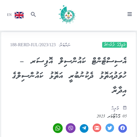
EN
ވަޒީފާގެ ފުރުސަތު
ނަންބަރު:
188-RERD-IUL/2023/123
އެސިސްޓެންޓް ކައުންސިލް އޮފިސަރ –
ހުވަދުއަތޮޅު ދެކުނުބުރީ އަތޮޅު ކައުންސިލްގެ
އިދާރާ
ތާރީޚް
05 އޮކްޓޯބަރ 2023