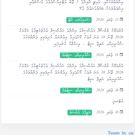
އިނާޔަތްތަކަށާއި، އައިޓީ ދާއިރާގެ 3 ޖޮބް މެޓްރިކްސްއެއްގެ މުސާރައާއި
އިނާޔަތްތަކަށް ބަދަލުގެނައުމާ ގުޅޭ
21 ޖުލައި 2026
ސަރކިއުލަރ ނޯޓް
މާލެއަތޮޅު ތުލުސްދޫ ކައުންސިލްގެ އިދާރާގެ ކައުންސިލް އެގްޒެކެޓިވްގެ މަޤާމަށް
2026 ޖޫން 18 ވަނަ ދުވަހު ކޮށްފައިވާ އިޢުލާނަށް ކުރިމަތިލި ފަރާތްތަކުގެ
ސްކްރީނިންގ ނަތީޖާ ޝީޓު – އިޞްލާޙު ކުރެވިފައި
19 ޖުލައި 2026
ސްކްރީނިންގ ޝީޓުތައް
މާލެއަތޮޅު ތުލުސްދޫ ކައުންސިލްގެ އިދާރާގެ ކައުންސިލް އެގްޒެކެޓިވްގެ މަޤާމަށް
2026 ޖޫން 18 ވަނަ ދުވަހު ކޮށްފައިވާ އިޢުލާނަށް ކުރިމަތިލި ފަރާތްތަކުގެ
ސްކްރީނިންގ ނަތީޖާ ޝީޓު
16 ޖުލައި 2026
ސްކްރީނިންގ ޝީޓުތައް
އެޓަރނީ
16 ޖުލައި 2026
ވަޒީފާގެ ފުރުސަތު
Tweets by csc