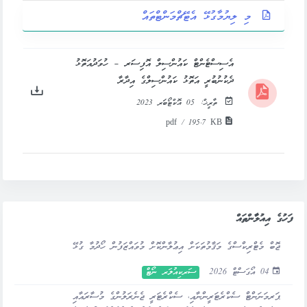
މި ލިޔުމާގުޅޭ އެޓޭޗްމަންޓްތައް
އެސިސްޓެންޓް ކައުންސިލް އޮފިސަރ – ހުވަދުއަތޮޅު
ދެކުނުބުރީ އަތޮޅު ކައުންސިލްގެ އިދާރާ
ތާރީޚް:
05 އޮކްޓޯބަރ 2023
pdf / 195.7 KB
ފަހުގެ އިއުލާންތައް
ޖޮބް މެޓްރިކްސްގެ މަޤާމުތަކަށް އިޢުލާންކޮށް މުވައްޒަފުން ހޯދުމާ ގުޅޭ
04 އޯގަސްޓް 2026
ސަރކިއުލަރ ނޯޓް
ޕަރމަނަންޓް ސެކްރެޓަރީންނާއި، ސެކްރެޓަރީ ޖެނެރަލުންގެ މުސާރައާއި