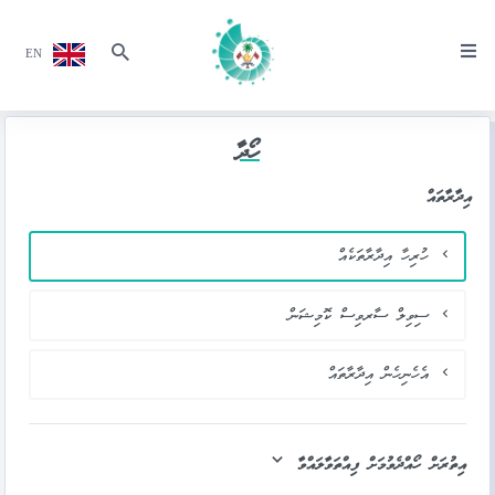
EN
ހޯދާ
އިދާރާތައް
ހުރިހާ އިދާރާތަކެއް
ސިވިލް ސާރވިސް ކޮމިޝަން
އެހެނިހެން އިދާރާތައް
އިތުރަށް ހޯއްދެވުމަށް ފިއްތަވާލައްވާ