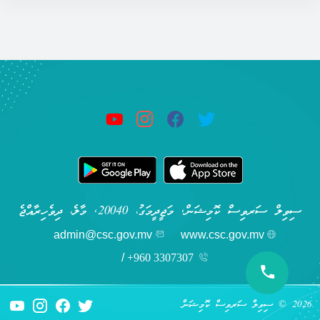
ސިވިލް ސަރވިސް ކޮމިޝަން, މަޖީދީމަގު، 20040, މާލެ، ދިވެހިރާއްޖެ
admin@csc.gov.mv
www.csc.gov.mv
/
+960 3307307
2026 © ސިވިލް ސަރވިސް ކޮމިޝަން