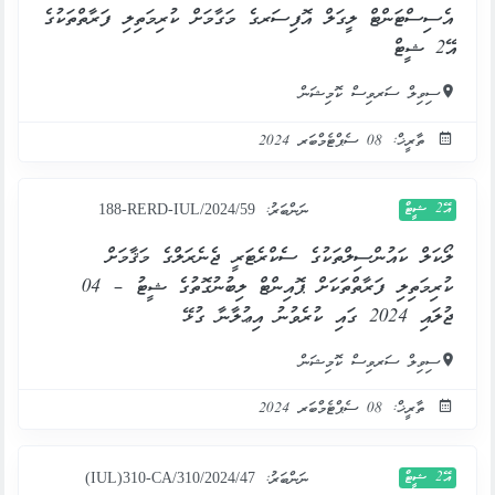
އެސިސްޓަންޓް ލީގަލް އޮފިސަރގެ މަގާމަށް ކުރިމަތިލި ފަރާތްތަކުގެ
އޭ2 ޝީޓް
ސިވިލް ސަރވިސް ކޮމިޝަން
ތާރީޚް: 08 ސެޕްޓެމްބަރ 2024
އޭ2 ޝީޓް
ނަންބަރު:
188-RERD-IUL/2024/59
ލޯކަލް ކައުންސިލްތަކުގެ ސެކްރެޓަރީ ޖެނެރަލްގެ މަޤާމަށް
ކުރިމަތިލި ފަރާތްތަކަށް ޕޮއިންޓް ލިބުނުގޮތުގެ ޝީޓު – 04
ޖުލައި 2024 ގައި ކުރެވުނު އިޢުލާނާ ގުޅޭ
ސިވިލް ސަރވިސް ކޮމިޝަން
ތާރީޚް: 08 ސެޕްޓެމްބަރ 2024
އޭ2 ޝީޓް
ނަންބަރު:
(IUL)310-CA/310/2024/47