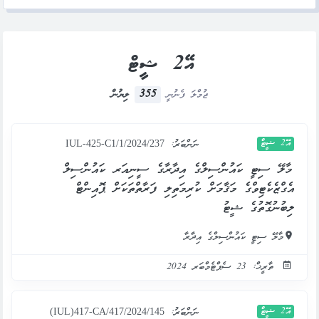
އޭ2 ޝީޓް
355
ޖުމްލަ ފެނުނީ
ލިޔުން
އޭ2 ޝީޓް
ނަންބަރު:
IUL-425-C1/1/2024/237
މާލޭ ސިޓީ ކައުންސިލްގެ އިދާރާގެ ސީނިއަރ ކައުންސިލް
އެގްޒެކެޓިވްގެ މަޤާމަށް ކުރިމަތިލި ފަރާތްތަކަށް ޕޮއިންޓް
ލިބުނުގޮތުގެ ޝީޓު
މާލޭ ސިޓީ ކައުންސިލްގެ އިދާރާ
ތާރީޚް: 23 ސެޕްޓެމްބަރ 2024
އޭ2 ޝީޓް
ނަންބަރު:
(IUL)417-CA/417/2024/145