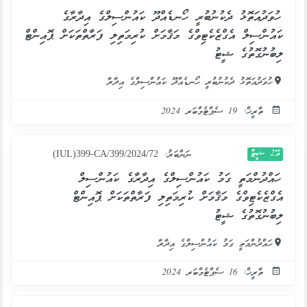
ހުވަދުއަތޮޅު ދެކުނުބުރީ ހޯނޑެއްދޫ ކައުންސިލްގެ އިދާރާގެ
ކައުންސިލް އެގްޒެކެޓިވްގެ މަޤާމަށް ކުރިމަތިލި ފަރާތްތަކަށް ޕޮއިންޓް
ލިބުނުގޮތުގެ ޝީޓު
ހުވަދުއަތޮޅު ދެކުނުބުރީ ހޯނޑެއްދޫ ކައުންސިލްގެ އިދާރާ
ތާރީޚް: 19 ސެޕްޓެމްބަރ 2024
އޭ2 ޝީޓް
ނަންބަރު:
(IUL)399-CA/399/2024/72
ހައްދުންމަތީ ގަމު ކައުންސިލްގެ އިދާރާގެ ކައުންސިލް
އެގްޒެކެޓިވްގެ މަޤާމަށް ކުރިމަތިލި ފަރާތްތަކަށް ޕޮއިންޓް
ލިބުނުގޮތުގެ ޝީޓު
ހައްދުންމަތީ ގަމު ކައުންސިލްގެ އިދާރާ
ތާރީޚް: 16 ސެޕްޓެމްބަރ 2024