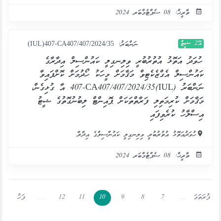
ތާރީޚް: 08 ސެޕްޓެމްބަރ 2024
އޭ2 ޝީޓް
ނަންބަރު:
(IUL)407-CA407/407/2024/35
ހުވަދު އަތޮޅު އުތުރުބުރީ ވިލިނގިލީ ކައުންސިލް އިދާރާގެ
ކައުންސިލް އެގްޒެކެޓިވް މަޤާމަށް މީހަކު ހޯދުމަށް ކޮށްފައިވާ
ނަންބަރު (IUL)407-CA407/407/2024/35 އާ ގުޅިގެން،
މަޤާމަށް ކުރިމަތިލި ފަރާތްތަކަށް ޕޮއިންޓް ލިބުނުގޮތުގެ ޝީޓު
އިސްލާހު ކުރެވިފައި
ހުވަދުއަތޮޅު އުތުރުބުރީ ވިލިނގިލީ ކައުންސިލްގެ އިދާރާ
ތާރީޚް: 08 ސެޕްޓެމްބަރ 2024
ފުރަތަމަ
…
7
8
9
10
11
12
…
ފަހު