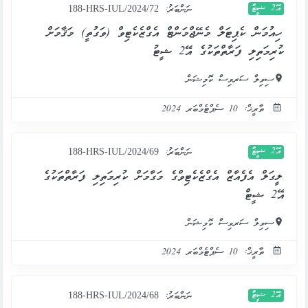
އޭ2 ޝީޓް
ނަންބަރު:
188-HRS-IUL/2024/72
ހިއުމަން ކެޕިޓަލް މެނޭޖްމަންޓް އެގްޒެކެޓިވް (ވަގުތީ) މަޤާމަށް
ކުރިމަތިލި ފަރާތްތަކުގެ އޭ2 ޝީޓު
ސިވިލް ސަރވިސް ކޮމިޝަން
ތާރީޚް: 10 ސެޕްޓެމްބަރ 2024
އޭ2 ޝީޓް
ނަންބަރު:
188-HRS-IUL/2024/69
ލީގަލް އެފެއާޒް އެގްޒެކެޓިވްގެ މަގާމަށް ކުރިމަތިލި ފަރާތްތަކުގެ
އޭ2 ޝީޓް
ސިވިލް ސަރވިސް ކޮމިޝަން
ތާރީޚް: 10 ސެޕްޓެމްބަރ 2024
އޭ2 ޝީޓް
ނަންބަރު:
188-HRS-IUL/2024/68