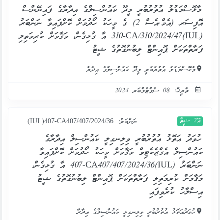
މާޅޮސްމަޑުލު އުތުރުބުރީ މީދޫ ކައުންސިލްގެ އިދާރާގެ ފައިނޭންސް
އޮފިސަރ (އެމް.އެސް 2) ގެ މީހަކު ހޯދުމަށް ކޮށްފައިވާ ނަންބަރު
(IUL)310-CA/310/2024/47 އާ ގުޅިގެން، މަޤާމަށް ކުރިމަތިލި
ފަރާތްތަކަށް ޕޮއިންޓް ލިބުނުގޮތުގެ ޝީޓު
މާޅޮސްމަޑުލު އުތުރުބުރީ މީދޫ ކައުންސިލްގެ އިދާރާ
ތާރީޚް: 08 ސެޕްޓެމްބަރ 2024
އޭ2 ޝީޓް
ނަންބަރު:
(IUL)407-CA407/407/2024/36
ހުވަދު އަތޮޅު އުތުރުބުރީ ވިލިނގިލީ ކައުންސިލް އިދާރާގެ
ކައުންސިލް އެގްޒެކެޓިވް މަޤާމަށް މީހަކު ހޯދުމަށް ކޮށްފައިވާ
ނަންބަރު (IUL)407-CA407/407/2024/36 އާ ގުޅިގެން،
މަޤާމަށް ކުރިމަތިލި ފަރާތްތަކަށް ޕޮއިންޓް ލިބުނުގޮތުގެ ޝީޓު
އިސްލާހު ކުރެވިފައި
ހުވަދުއަތޮޅު އުތުރުބުރީ ވިލިނގިލީ ކައުންސިލްގެ އިދާރާ