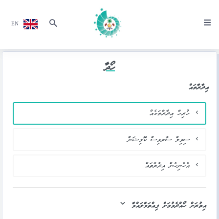
EN
ހޯދާ
އިދާރާތައް
ހުރިހާ އިދާރާތަކެއް
ސިވިލް ސާރވިސް ކޮމިޝަން
އެހެނިހެން އިދާރާތައް
އިތުރަށް ހޯއްދެވުމަށް ފިއްތަވާލައްވާ