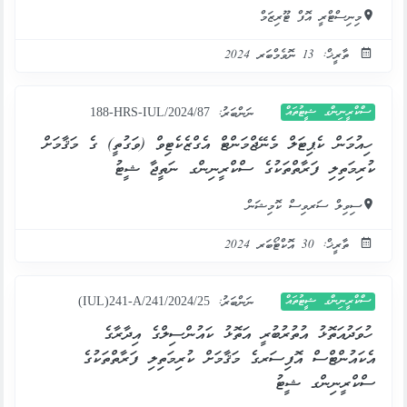
މިނިސްޓްރީ އޮފް ޓޫރިޒަމް
ތާރީޚް: 13 ނޮވެމްބަރ 2024
ސްކްރީނިންގ ޝީޓުތައް
ނަންބަރު:
188-HRS-IUL/2024/87
ހިއުމަން ކެޕިޓަލް މެނޭޖްމަންޓް އެގްޒެކެޓިވް (ވަގުތީ) ގެ މަޤާމަށް
ކުރިމަތިލި ފަރާތްތަކުގެ ސްކްރީނިންގ ނަތީޖާ ޝީޓު
ސިވިލް ސަރވިސް ކޮމިޝަން
ތާރީޚް: 30 އޮކްޓޯބަރ 2024
ސްކްރީނިންގ ޝީޓުތައް
ނަންބަރު:
(IUL)241-A/241/2024/25
ހުވަދުއަތޮޅު އުތުރުބުރީ އަތޮޅު ކައުންސިލްގެ އިދާރާގެ
އެކައުންޓްސް އޮފިސަރގެ މަޤާމަށް ކުރިމަތިލި ފަރާތްތަކުގެ
ސްކްރީނިންގ ޝީޓު