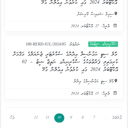
އޮކްޓޫބަރު 2024 ގައި ކުރެވުނު އިޢުލާނާ ގުޅޭ
ސިވިލް ސަރވިސް ކޮމިޝަން
ތާރީޚް: 27 އޮކްޓޯބަރ 2024
ސްކްރީނިންގ ޝީޓުތައް
ނަންބަރު:
188-RERD-IUL/2024/85
މާލެ ސިޓީ ކައުންސިލް އިދާރާގެ ސެކްރެޓަރީ ޖެނެރަލްގެ މަޤާމަށް
ކުރިމަތިލި ފަރާތްތަކުގެ ސްކްރީނިންގ ނަތީޖާ ޝީޓު – 02
އޮކްޓޫބަރު 2024 ގައި ކުރެވުނު އިޢުލާނާ ގުޅޭ
މާލޭ ސިޓީ ކައުންސިލްގެ އިދާރާ
ތާރީޚް: 15 އޮކްޓޯބަރ 2024
ފުރަތަމަ
…
7
8
9
10
11
12
…
ފަހު