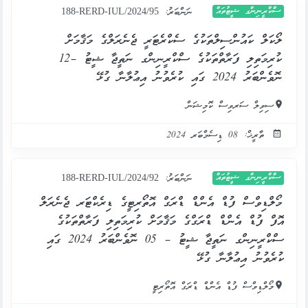
ސްކްރީނިންގ ޝީޓުތައް
ނަންބަރު:
188-RERD-IUL/2024/95
ލޯކަލް ކައުންސިލްތަކުގެ ސެކްރެޓަރީ ޖެނެރަލްގެ މަޤާމަށް
ކުރިމަތިލި ފަރާތްތަކުގެ ސްކްރީނިންގ ނަތީޖާ ޝީޓު –12
ނޮވެންބަރު 2024 ގައި ކުރެވުނު އިޢުލާނާ ގުޅޭ
ސިވިލް ސަރވިސް ކޮމިޝަން
ތާރީޚް: 08 ޑިސެމްބަރ 2024
ސްކްރީނިންގ ޝީޓުތައް
ނަންބަރު:
188-RERD-IUL/2024/92
މޯލްޑިވްސް ފުޑް އެންޑް ޑްރަގް އޮތޯރިޓީގެ ޑިރެކްޓަރ ޖެނެރަލް
އޮފް ފުޑް އެންޑް ޑްރަގްގެ މަޤާމަށް ކުރިމަތިލި ފަރާތްތަކުގެ
ސްކްރީނިންގ ނަތީޖާ ޝީޓު – 05 ނޮވެންބަރު 2024 ގައި
ކުރެވުނު އިޢުލާނާ ގުޅޭ
މޯލްޑިވްސް ފުޑް އެންޑް ޑްރަގް އޮތޯރިޓީ