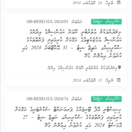
ތާރީޚް: 24 ނޮވެމްބަރ 2024
ސްކްރީނިންގ ޝީޓުތައް
ނަންބަރު:
188-RERD-IUL/2024/93
މިލަދުންމަޑުލު އުތުރުބުރީ ނޫމަރާ ކައުންސިލްގެ އިދާރާގެ
ކައުންސިލް އެގްޒެކެޓިވްގެ މަޤާމަށް ކުރިމަތިލި ފަރާތްތަކުގެ
ސްކްރީނިންގ ނަތީޖާ ޝީޓު – 31 އޮކްޓޫބަރު 2024 ގައި
ކުރެވުނު އިޢުލާނާ ގުޅޭ
މިލަދުންމަޑުލު އުތުރުބުރީ ނޫމަރާ ކައުންސިލްގެ އިދާރާ
ތާރީޚް: 13 ނޮވެމްބަރ 2024
ސްކްރީނިންގ ޝީޓުތައް
ނަންބަރު:
188-RERD-IUL/2024/74
މިނިސްޓްރީ އޮފް ޓޫރިޒަމްގެ ޕަރމަނަންޓް ސެކްރެޓަރީގެ މަޤާމަށް
ކުރިމަތިލި ފަރާތްތަކުގެ ސްކްރީނިންގ ނަތީޖާ ޝީޓު – 27
އޮގަސްޓު 2024 ގައި ކުރެވުނު އިޢުލާނާ ގުޅޭ