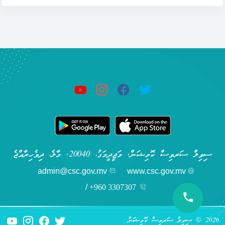
ސިވިލް ސަރވިސް ކޮމިޝަން, މަޖީދީމަގު، 20040, މާލެ، ދިވެހިރާއްޖެ
admin@csc.gov.mv
www.csc.gov.mv
/
+960 3307307
2026 © ސިވިލް ސަރވިސް ކޮމިޝަން