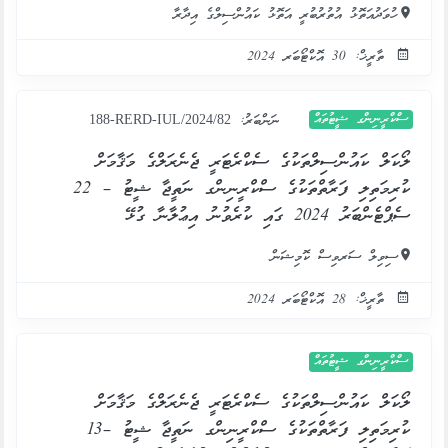
ހުވަދުއަތޮޅު އުތުރުބުރީ އަތޮޅު ކައުންސިލްގެ އިދާރާ
ތާރީޚް: 30 އޮކްޓޯބަރ 2024
ސްކްރީނިންގ ޝީޓުތައް
ނަންބަރު:
188-RERD-IUL/2024/82
ލޯކަލް ކައުންސިލްތަކުގެ ސެކްރެޓަރީ ޖެނެރަލްގެ މަޤާމަށް
ކުރިމަތިލި ފަރާތްތަކުގެ ސްކްރީނިންގ ނަތީޖާ ޝީޓު – 22
ސެޕްޓެންބަރު 2024 ގައި ކުރެވުނު އިޢުލާނާ ގުޅޭ
ސިވިލް ސަރވިސް ކޮމިޝަން
ތާރީޚް: 28 އޮކްޓޯބަރ 2024
ސްކްރީނިންގ ޝީޓުތައް
ލޯކަލް ކައުންސިލްތަކުގެ ސެކްރެޓަރީ ޖެނެރަލްގެ މަޤާމަށް
ކުރިމަތިލި ފަރާތްތަކުގެ ސްކްރީނިންގ ނަތީޖާ ޝީޓު –13