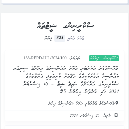
ސްކްރީނިންގ ޝީޓުތައް
323
ޖުމްލަ ފެނުނީ
ލިޔުން
ސްކްރީނިންގ ޝީޓުތައް
ނަންބަރު:
188-RERD-IUL/2024/100
މާޅޮސްމަޑުލު އުތުރުބުރީ އަތޮޅު ކައުންސިލުގެ އިދާރާގެ ސީނިއަރ
ކައުންސިލް އެގްޒެކެޓިވްގެ މަޤާމަށް ކުރިމަތިލި ފަރާތްތަކުގެ
ސްކްރީނިންގ މަރުޙަލާގެ ނަތީޖާ ޝީޓު – 16 ޑިސެންބަރު
2024 ގައި ކުރެވުނު އިޢުލާނާ ގުޅޭ
މާޅޮސްމަޑުލު އުތުރުބުރީ އަތޮޅު ކައުންސިލްގެ އިދާރާ
ތާރީޚް: 25 ޑިސެމްބަރ 2024