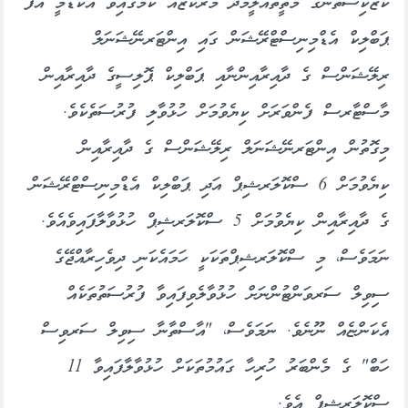
ކަޒްކިސްތާނުގެ މަތީތައުލީމުދޭ މަރުކަޒެއް ކަމުގައިވާ އެކަޑަމީ އޮފް
ޕަބްލިކް އެޑްމިނިސްޓްރޭޝަން ގައި އިންޓަރނޭޝަނަލް
ރިލޭޝަންސް ގެ ދާއިރާއިންނާއި ޕަބްލިކް ޕޮލިސީގެ ދާއިރާއިން
މާސްޓާރސް ފެންވަރަށް ކިޔެވުމަށް ހުޅުވާލި ފުރުސަތެކެވެ.
މިގޮތުން އިންޓަރނޭޝަނަލް ރިލޭޝަންސް ގެ ދާއިރާއިން
ކިޔެވުމަށް 6 ސްކޮލަރޝިޕް އަދި ޕަބްލިކް އެޑްމިނިސްޓްރޭޝަން
ގެ ދާއިރާއިން ކިޔެވުމަށް 5 ސްކޮލަރޝިޕް ހުޅުވާލާފައިވެއެވެ.
ނަމަވެސް، މި ސްކޮލަރޝިޕްތަކަކީ ހަމައެކަނި ދިވެހިރާއްޖޭގެ
ސިވިލް ސަރވަންޓުންނަށް ހުޅުވާލެވިފައިވާ ފުރުސަތުތަކެއް
އެކަންޏެއް ނޫނެވެ. ނަމަވެސް، "އާސްތާނާ ސިވިލް ސަރވިސް
ހަބް" ގެ މެންބަރު ހުރިހާ ގައުމުތަކަށް ހުޅުވާލާފައިވާ 11
ސްކޮލަރޝިޕް އެވެ.