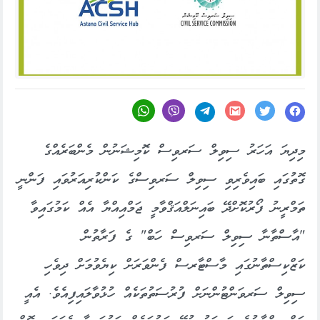
މިދިޔަ އަހަރު ސިވިލް ސަރވިސް ކޮމިޝަނުން މެންބަރެއްގެ
ގޮތުގައި ބައިވެރިވި ސިވިލް ސަރވިސްގެ ކަންކުރިއަރުވައި ފަންނީ
ތަމްރީނު ފޯރުކޮށްދޭ ބައިނަލްއަޤްވާމީ ޖަމްއިއްޔާ އެއް ކަމުގައިވާ
"އާސްތާނާ ސިވިލް ސަރވިސް ހަބް" ގެ ފަރާތުން
ކަޒްކިސްތާނުގައި މާސްޓާރސް ފެންވަރަށް ކިޔެވުމަށް ދިވެހި
ސިވިލް ސަރވަންޓުންނަށް ފުރުސަތުތަކެއް ހުޅުވާލައިފިއެވެ. އެއީ