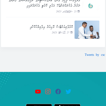
މޯލްޑިވްސް މީޑިއާ އެންޑް ބްރޯޑްކާސްޓިންގ ރެގިއުލޭޝަންގެ ޤާނޫނުގެ
ދަށުން އެކުލަވާލަންޖެހޭ ވަގުތީ ކޮމެޓީ އެކުލަވާލައިފި
21 ސެޕްޓެމްބަރ 2025
ކޮމްޕްލިއެންޓްސް މޮޑިއުލް އިފްތިތާޙުކޮށްފި
27 އޯގަސްޓް 2025
Tweets by csc