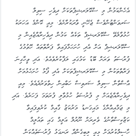
އެހެންކަމުން މި ސްކޮލަރޝިޕްތަކަށް ދިވެހި ސިވިލް
ސަރވަންޓުންވެސް ޖެހޭނީ ވާދަކުރާށެވެ. މިއީ ކޮންމެ އަހަރަކު
ހުޅުވާލެވޭ ސްކޮލަރޝިޕް ތަކެއް ކަމުން ދިވެހިރާއްޖެއިން މި
ސްކޮލަރޝިޕް އަށް އެދި ހުށަހަޅާފައިވާ ފަރާތްތައް ހޮވުމުގެ
ފުރުސަތު ވަރަށް ބޮޑު ކަމުގައި ލަފާކުރެވެއެވެ. އަދި ވީހާގިނަ
ފަރާތްތަކުން މި ސްކޮލަރޝިޕްތަކަށް އެދި ފޯމު ހުށަހެޅުމަށް
އާސްތާނާ ސިވިލް ސަރވިސް ހަބްއިން ހިތްވަރުދެއެވެ. މިއީ
ދިވެހިރާއްޖެއަށް މި ފުރުސަތު ހުޅުވާލި ފުރަތަމަ ފަހަރެވެ. އަދި
މި ޖަމްއިއްޔާގެ މައިގަނޑު މަރުކަޒު ގާއިމް ކުރެވިފައިވާ
ކަޒްކިސްތާނުގެ ވެރިރަށް ނޫރުލް އަލީމް ގައި ތައުލީމް
ހާސިލްކުރުމަށް މިއީ ލިބިގެންދާ ރަނގަޅު ފުރުސަތެއްކަން