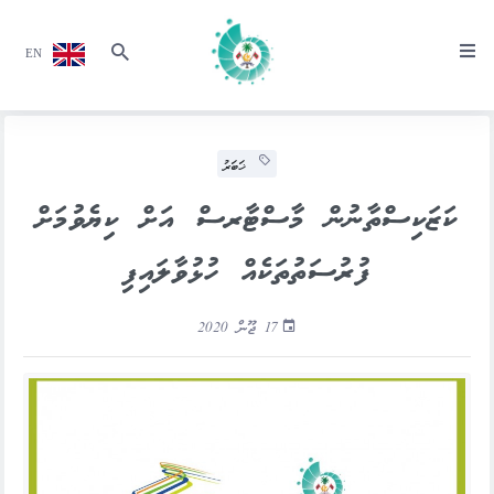
EN
ޚަބަރު
ކަޒަކިސްތާނުން މާސްޓާރސް އަށް ކިޔެވުމަށް
ފުރުސަތުތަކެއް ހުޅުވާލައިފި
17 ޖޫން 2020