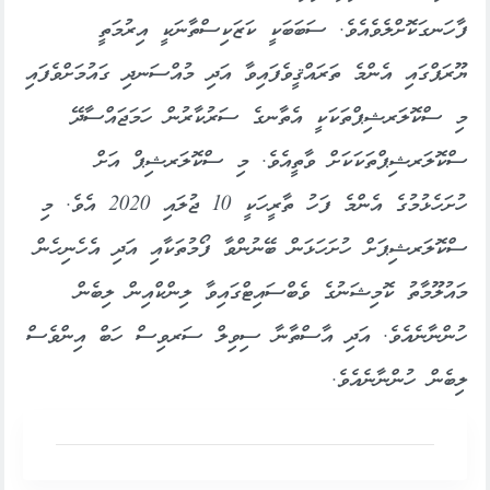
ފާހަނގަކޮށްލެވެއެވެ. ސަބަބަކީ ކަޒަކިސްތާނަކީ އިރުމަތީ
ޔޫރަޕްގައި އެންމެ ތަރައްޤީވެފައިވާ އަދި މުއްސަނދި ގައުމަށްވެފައި
މި ސްކޮލަރޝިޕްތަކަކީ އެތާނގެ ސަރުކާރުން ހަމަޖައްސާދޭ
ސްކޮލަރޝިޕްތަކަކަށް ވާތީއެވެ. މި ސްކޮލަރޝިޕް އަށް
ހުށަހެޅުމުގެ އެންމެ ފަހު ތާރީހަކީ 10 ޖުލައި 2020 އެވެ. މި
ސްކޮލަރޝިޕަށް ހުށަހަޅަން ބޭނުންވާ ފޯމުތަކާއި އަދި އެހެނިހެން
މައުލޫމާތު ކޮމިޝަނުގެ ވެބްސައިޓްގައިވާ ލިންކްއިން ލިބެން
ހުންނާނެއެވެ. އަދި އާސްތާނާ ސިވިލް ސަރވިސް ހަބް އިންވެސް
ލިބެން ހުންނާނެއެވެ.