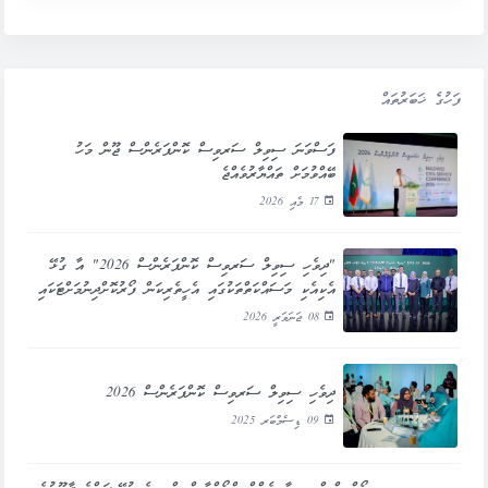
ފަހުގެ ޚަބަރުތައް
ފަސްވަނަ ސިވިލް ސަރވިސް ކޮންފަރެންސް ޖޫން މަހު
ބޭއްވުމަށް ތައްޔާރުވެއްޖެ
17 މެއި 2026
"ދިވެހި ސިވިލް ސަރވިސް ކޮންފަރެންސް 2026" އާ ގުޅޭ
އެކިއެކި މަސައްކަތްތަކުގައި އެހީތެރިކަން ފޯރުކޮށްދިނުމަށްޓަކައި
ޕަބްލިކް ސަރވިސް މީޑިއާއެކު ސިވިލް ސަރވިސް ކޮމިޝަނުން
08 ޖަނަވަރީ 2026
ފަހުމުނާމާއެއްގައި ސޮއި ކުރައްވައިފި
ދިވެހި ސިވިލް ސަރވިސް ކޮންފަރެންސް 2026
09 ޑިސެމްބަރ 2025