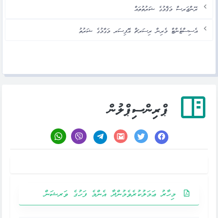
ރޭންޖަރސް މަޤާމުގެ ޝަރުތުތައް
އެސިސްޓެންޓް މެރިން ރިސަރޗް އޮފިސަރ މަގާމުގެ ޝަރުތު
ޕްރިންސިޕްލުން
މިހާރު ޢަމަލުކުރެވެމުންދާ އެންމެ ފަހުގެ ވަރޝަން