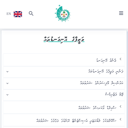
EN
ވަޒީފާގެ އޮނިގަނޑުތައް
ޢާންމު އޮނިގަނޑު
ފަންނީ ވަޒީފާގެ އޮނިގަނޑުތައް
ކައުންސިލް އޮފިސަރުންގެ ޝަރުޠުތައް
ޖޮބް މެޓްރިކްސް
ސްކިލްޑް ވޯކަރސްގެ ޝަރުތުތައް
ސްކޫލްތަކުގެ ލެބޯރަޓަރީ އެސިސްޓެންޓް ރޭންކުގެ މަގާމުގެ ޝަރުތުތައް