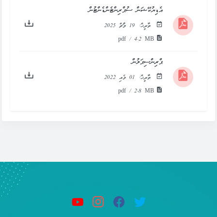
އެޑިޔުކޭޝަން ސުޕްރިންޓެންޑެންޓުން
ތާރީޚް:
19 މާޗް 2025
pdf / 4.2 MB
ޕްރިންސިޕަލުން
ތާރީޚް:
01 މެއި 2022
pdf / 2.8 MB