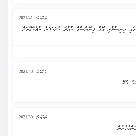
ނަންބަރު:
2021/41
ގައި މިނިސްޓްރީ އޮފް ފިނޭންސްގެ ހުއްދަ ހުށަހަޅަން ނުޖެހޭގޮތަށް
ނަންބަރު:
2021/40
ނަންބަރު:
2021/39