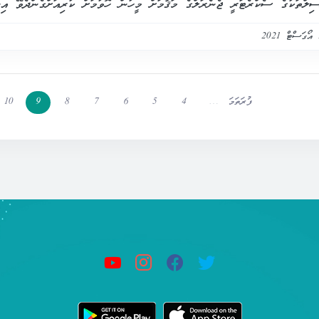
ިލްތަކުގެ ސެކްރެޓަރީ ޖެނެރަލްގެ މަޤާމަށް މީހުން ހޮވުމަށް ކުރިއަށްގެންދެވޭ އިނ
ފުރަތަމަ
…
4
5
6
7
8
9
10