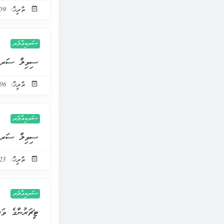
ތާރީޚް: 09 ނޮވެމްބަރ 2021
ސަރކިއުލަރ
ސިވިލް ސަރވިސްގެ އި
ތާރީޚް: 06 އޮކްޓޯބަރ 2021
ސަރކިއުލަރ
ސިވިލް ސަރވިސްގެ
ތާރީޚް: 23 ސެޕްޓެމްބަރ 2021
ސަރކިއުލަރ
ޓީޗަރުންގެ ވަޒ