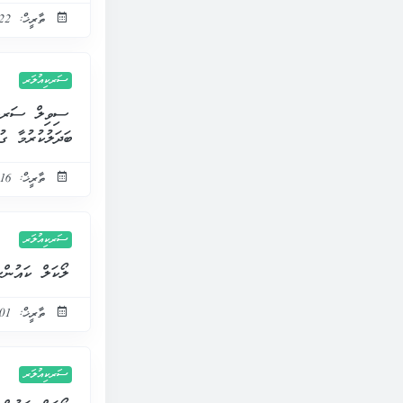
ތާރީޚް: 22 ސެޕްޓެމްބަރ 2021
ސަރކިއުލަރ
ސިވިލް ސަރވިސް
ބަދަލުކުރުމާ ގު
ތާރީޚް: 16 ސެޕްޓެމްބަރ 2021
ސަރކިއުލަރ
ލޯކަލް ކައުންސ
ތާރީޚް: 01 ސެޕްޓެމްބަރ 2021
ސަރކިއުލަރ