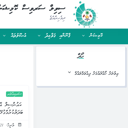
ސިވިލް ސަރވިސް ކޮމިޝަނ
ދިވެހިރާއްޖެ
ކޮމިޝަން
ޤާނޫނާއި ޤަވާޢިދު
އުޞޫލުތައް
ހޯދާ
އިތުރަށް ހޯއްދެވުމަށް ފިއްތަވާލައްވާ
ސަރކިއުލަރ
ބަދަލުކުރުމާގުޅޭ އުޞޫ
ތާރީޚް: 21 ނޮވެމްބަރ 2021