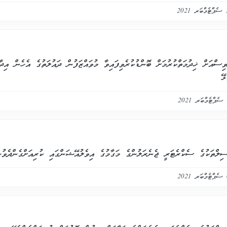
އަށް ޚިދުމަތްކުރުމަށް ބޮންޑުކުރެވިފައިވާ މުވައްޒަފުން ދައުލަތުގެ އެހެން އިދާރ
ޅޭ
ިލްތަކުގެ ސެކްރެޓަރީ ޖެނެރަލުންގެ މަގާމުގެ އިވެލުއޭޝަންގައި ކުރިއަށްގެންދެވު