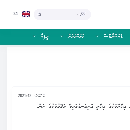
EN
ޑައުންލޯޑްސް
ގުޅުއްވުމަށް
މީޑިއާ
ނަންބަރު:
2021/42
ެ އަސާސީ ޝަރުތުތައް (އިޞްލާޙު 2) އަދި ކައުންސިލް އިދާރާތަކުގެ އިދާރީ އޮނިގަނޑުގައިވާ މަޤާމުތަކުގެ ނަން