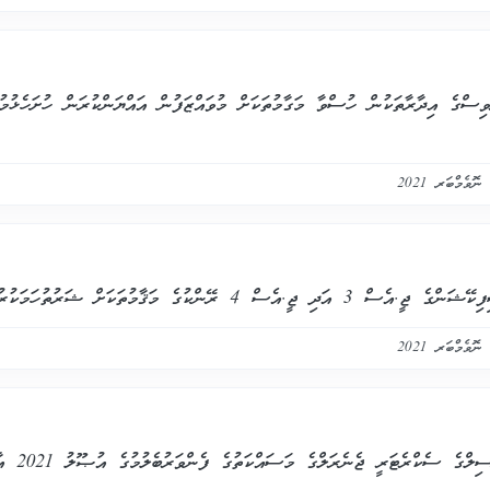
ްގެ އިދާރާތަކުން ހުސްވާ މަގާމުތަކަށް މުވައްޒަފުން އައްޔަންކުރަން ހުށަހެޅުމު
ަދި ޖީ.އެސް 4 ރޭންކުގެ މަޤާމުތަކަށް ޝަރުތުހަމަކުރުމާ ގުޅޭ
ްގެ ސެކްރެޓަރީ ޖެނެރަލްގެ މަސައްކަތުގެ ފެންވަރުބެލުމުގެ އުޞޫލު 2021 އާންމުކުރުން