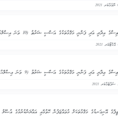
ދާރީ އަދި ފަންނީ މަޤާމުތަކުގެ އަސާސީ ޝަރުޠު (10 ވަނަ އިޞްލާޙު) ޢާންމުކުރުމާއި ގުޅޭ
 އިދާރީ އަދި ފަންނީ މަޤާމުތަކުގެ އަސާސީ ޝަރުތު (9 ވަނަ އިޞްލާޙު) އާ ގުޅޭ
ީފާގެ އޮނިގަނޑުގެ މަޤާމުތަކަށް މުވައްޒަފުން ހޮވުމާއި އައްޔަންކުރުމުގެ އުޞޫލު ޢ