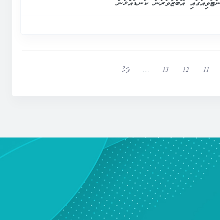
ްޓަވިއުގައި އޮބްޒާވަރުން ކަނޑައެޅުން
11
12
13
…
ފަހު