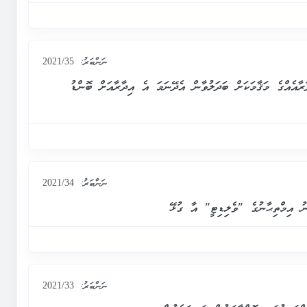
ނަންބަރު:
2021/35
ާއެއްގެ މަޤާމަކަށް ބަދަލުވާން އެދޭނަމަ އެ އިދާރާއަށް ބޮންޑު
ނަންބަރު:
2021/34
ނު އިމްތިޙާނުގެ "ވެލިޑިޓީ" އާ ގުޅޭ
ނަންބަރު:
2021/33