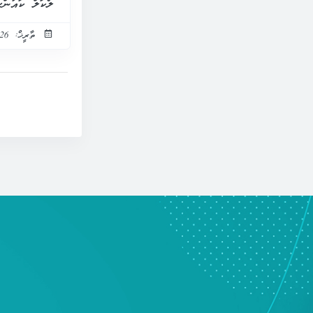
ލޯކަލް ކައުންސ
ތާރީޚް: 26 އޯގަސްޓް 2021