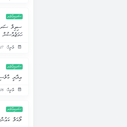
ސަރކިއުލަރ
ސިވިލް ސަރވިސ
ހަމަޖެއްސުން
ތާރީޚް: 17 ނޮވެމްބަރ 2021
ސަރކިއުލަރ
އިދާރީ ކްލެސިފިކޭޝަންގެ ޖީ.އެސް 3 އ
ތާރީޚް: 16 ނޮވެމްބަރ 2021
ސަރކިއުލަރ
ލޯކަލް ކައުންސިލ