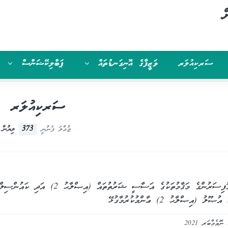
ް
ސަރކިއުލަރ
ވަޒީފާގެ އޮނިގަނޑުތައް
ޕަބްލިކޭޝަންސް
ސަރކިއުލަރ
373
ޖުމްލަ ފެނުނީ
ލިޔުން
ކައުންސިލް އޮފިސަރުންގެ މަޤާމުތަކުގ
ލު (އިޞްލާޙު 2) ޢާންމުކުރުމާގުޅޭ