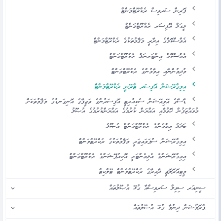
ފޮރިން ސަރވިސް ރެކްރޫޓްމަންޓް
ލީގަލް އޮފިސަރ ރެކްރޫޓްމަންޓް
އެވްސްކޮމްގެ އިދާރީ މަޤާމުތަކުގެ ރެކްރޫޓްމަންޓް
އެވްސްކޮމް އިންޓަރނަލް ރެކްރޫޓްމަންޓް
މުދިމުންނާއި އިމާމުންގެ ރެކްރޫޓްމަންޓް
އިމިގްރޭޝަން އޮފިސަރ ޓްރޭނީ ރެކްރޫޓްމަންޓް
ޑާސާގެ އޭވިއޭޝަން ސެކިއުރިޓީ އޮފިސަރުންގެ ވަޒީފާގެ އޮނިގަނޑުގެ މަޤާމުތަކަށް
މުވައްޒަފުން ހޮވުމާއި އައްޔަން ކުރުމުގެ އައްޔަންކުރުމުގެ އުޞޫލު
ބަދަލު އިމާމުންގެ ރެކްރޫޓްމަންޓް އުޞޫލު
އިމިގްރޭޝަން ސުޕަވައިޒަރީ މަޤާމުތަކުގެ ރެކްރޫޓްމަންޓް
އިމިގްރޭޝަންގެ އެލިމެންޓަރީ އޮކިއުޕޭޝަންގެ ރެކްރޫޓްމަންޓް
މީޓިއޮރޮލޮޖީ ދާއިރާގެ ރެކްރޫޓްމެންޓް ޓޫލްކިޓް
ސީނިއަރ ސިވިލް ސަރވިސްއާ ގުޅޭ އުޞޫލުތައް
ޕްރޮމޯޝަން ދިނުމާ ގުޅޭ އުޞޫލުތައް