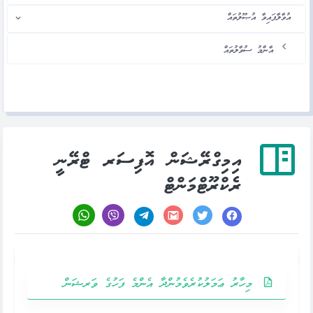
އުވާލާފައިވާ އުޞޫލުތައް
އާންމު ސުވާލުތައް
އިމިގްރޭޝަން އޮފިސަރ ޓްރޭނީ
ރެކްރޫޓްމަންޓް
މިހާރު ޢަމަލުކުރެވެމުންދާ އެންމެ ފަހުގެ ވަރޝަން