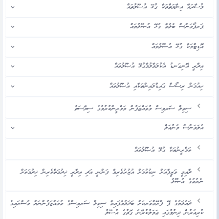
މުސާރައާ އިނާޔަތްތަކާ ގުޅޭ އުޞޫލުތައް
ޕަރފޯމަންސް ބެލުމާ ގުޅޭ އުޞޫލުތައް
އޮޑިޓްތަކާ ގުޅޭ އުޞޫލުތައް
އިދާރީ އޮނިގަނޑު އެކުލަވާލުމާގުޅޭ އުޞޫލުތައް
ހިއުމަން ރިސޯސް ގައިޑްލައިންތަކާއި އުޞޫލުތައް
ސިވިލް ސަަރވިސް މުވައްޒަފުން ތަމްރީންކުރުމުގެ ސިޔާސަތު
އެލަވަންސް މެނުއަލް
ތަމްރީނުތަކާ ގުޅޭ އުޞޫލުތައް
ދާއިމީ ވަޒީފާއަށް ނިކުތުމަށް އުޒުރުވެރިވާ ފަންނީ އަދި އިދާރީ ޚިދުމަތްތެރިން ޚިދުމަތަށް
ނެރުމުގެ އުޞޫލު
ދައުލަތުގެ ޕޭ ފްރޭމްވަރކަށް ބަދަލުވެފައިވާ ސިވިލް ސަރވިސްގެ މުވައްޒަފުންނަށް މުސާރައިގެ
ކުރިއެރުން ދިނުމުގައި ޢަމަލުކުރާނެ ގޮތުގެ އުޞޫލު