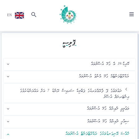
EN
ޕޮލިސީ
ކޮވިޑް-19 އާ ގުޅޭ އުޞޫލުތައް
ރެކްރޫޓްމަންޓްއާ ގުޅޭ އާންމު އުޞޫލުތައް
ދައުލަތުގެ ޕޭ ފްރޭމްވަރކުގެ ޕަބްލިކް ސަރވިސް ރޭންކު 7 އަށް އައްޔަންކުރުމުގެ
އިންޓަރނަލް އުޞޫލު
ތަޢުލީމީ ދާއިރާއާ ގުޅޭ އުޞޫލުތައް
ޞިއްޙީ ދާއިރާއާ ގުޅޭ އުޞޫލުތައް
ޚާއްޞަ އޮނިގަނޑުތަކުގެ ރެކްރޫޓްމަންޓް އުޞޫލުތައް