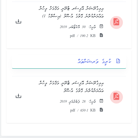
އިމިގްރޭޝަން އޮފިސަރ ޓްރޭނީ މަޤާމަށް މީހުން
ޢައްޔަންކުރާނެ ގޮތުގެ އުޞޫލު (އިޞްލާޙު 1)
ތާރީޚް:
30 އޮކްޓޯބަރ 2019
pdf / 190.2 KB
ކުރީގެ ވަރޝަންތައް
އިމިގްރޭޝަން އޮފިސަރ ޓްރޭނީ މަޤާމަށް މީހުން
ޢައްޔަންކުރާނެ ގޮތުގެ އުޞޫލު
ތާރީޚް:
28 ފެބްރުއަރީ 2019
pdf / 650.1 KB