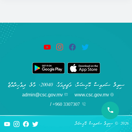
ސިވިލް ސަރވިސް ކޮމިޝަން, މަޖީދީމަގު، 20040, މާލެ، ދިވެހިރާއްޖެ
admin@csc.gov.mv
www.csc.gov.mv
/
+960 3307307
2026 © ސިވިލް ސަރވިސް ކޮމިޝަން