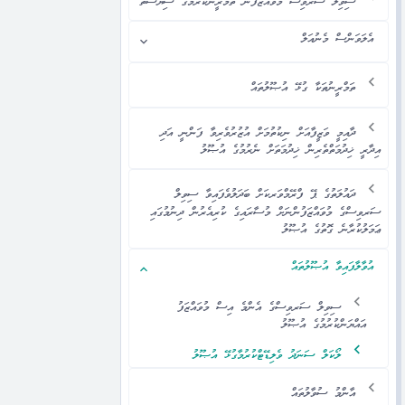
ސިވިލް ސަަރވިސް މުވައްޒަފުން ތަމްރީންކުރުމުގެ ސިޔާސަތު
އެލަވަންސް މެނުއަލް
ތަމްރީނުތަކާ ގުޅޭ އުޞޫލުތައް
ދާއިމީ ވަޒީފާއަށް ނިކުތުމަށް އުޒުރުވެރިވާ ފަންނީ އަދި
އިދާރީ ޚިދުމަތްތެރިން ޚިދުމަތަށް ނެރުމުގެ އުޞޫލު
ދައުލަތުގެ ޕޭ ފްރޭމްވަރކަށް ބަދަލުވެފައިވާ ސިވިލް
ސަރވިސްގެ މުވައްޒަފުންނަށް މުސާރައިގެ ކުރިއެރުން ދިނުމުގައި
ޢަމަލުކުރާނެ ގޮތުގެ އުޞޫލު
އުވާލާފައިވާ އުޞޫލުތައް
ސިވިލް ސަރވިސްގެ އެންމެ އިސް މުވައްޒަފު
އައްޔަންކުރުމުގެ އުޞޫލު
ލޯކަލް ސަނަދު ވެލިޑޭޓްކުރުމާގުޅޭ އުޞޫލު
އާންމު ސުވާލުތައް