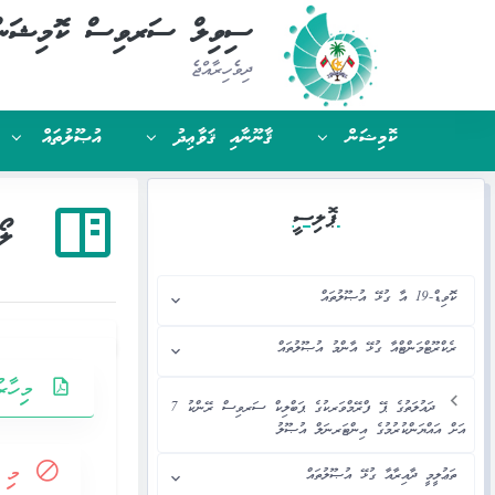
ސިވިލް ސަރވިސް ކޮމިޝަނ
ދިވެހިރާއްޖެ
ކޮމިޝަން
ޤާނޫނާއި ޤަވާޢިދު
އުޞޫލުތައް
ޕޮލިސީ
ލޯ
ކޮވިޑް-19 އާ ގުޅޭ އުޞޫލުތައް
ރެކްރޫޓްމަންޓްއާ ގުޅޭ އާންމު އުޞޫލުތައް
މިހާރ
ދައުލަތުގެ ޕޭ ފްރޭމްވަރކުގެ ޕަބްލިކް ސަރވިސް ރޭންކު 7
އަށް އައްޔަންކުރުމުގެ އިންޓަރނަލް އުޞޫލު
މި 
ތަޢުލީމީ ދާއިރާއާ ގުޅޭ އުޞޫލުތައް