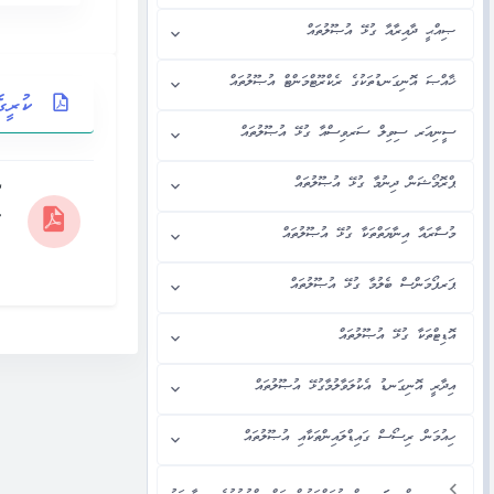
ޞިއްޙީ ދާއިރާއާ ގުޅޭ އުޞޫލުތައް
ޚާއްޞަ އޮނިގަނޑުތަކުގެ ރެކްރޫޓްމަންޓް އުޞޫލުތައް
ކުރީގ
ސީނިއަރ ސިވިލް ސަރވިސްއާ ގުޅޭ އުޞޫލުތައް
ޕްރޮމޯޝަން ދިނުމާ ގުޅޭ އުޞޫލުތައް
ދ
ބ
މުސާރައާ އިނާޔަތްތަކާ ގުޅޭ އުޞޫލުތައް
ޕަރފޯމަންސް ބެލުމާ ގުޅޭ އުޞޫލުތައް
އޮޑިޓްތަކާ ގުޅޭ އުޞޫލުތައް
އިދާރީ އޮނިގަނޑު އެކުލަވާލުމާގުޅޭ އުޞޫލުތައް
ހިއުމަން ރިސޯސް ގައިޑްލައިންތަކާއި އުޞޫލުތައް