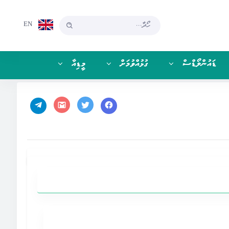
EN
ޑައުންލޯޑްސް
ގުޅުއްވުމަށް
މީޑިއާ