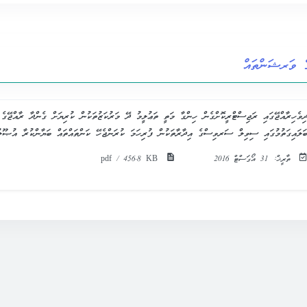
ެ ވަރޝަންތައް
ިވެހިރާއްޖޭގައި ރަޖިސްޓްރީކޮށްގެން ހިންގާ މަތީ ތަޢުލީމު ދޭ މަރުކަޒުތަކުން ކުރިޔަށް ގެންދާ ރާއްޖޭގެ
ަލައިގަތުމުގައި ސިވިލް ސަރވިސްގެ އިދާރާތަކުން ފުރިހަމަ ކުރަންޖެހޭ ކަންތައްތައް ބަޔާންކުރާ އުޞޫލު
ތާރީޚް:
31 އޯގަސްޓް 2016
pdf / 456.8 KB