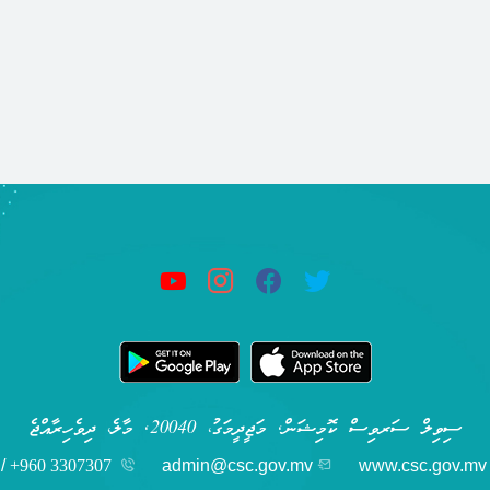
ސިވިލް ސަރވިސް ކޮމިޝަން, މަޖީދީމަގު، 20040, މާލެ، ދިވެހިރާއްޖެ
/
+960 3307307
admin@csc.gov.mv
www.csc.gov.mv