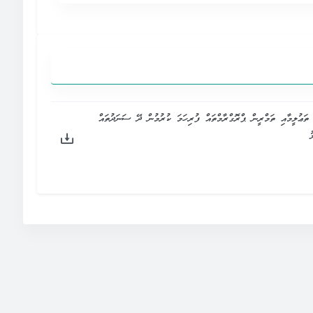
 ތަޢުލީމާއި ތަމްރީން ޕްރޮގްރާމްތައް ފުރިހަމަ ކުރުމުން ދޭ ސަނަދުތައް