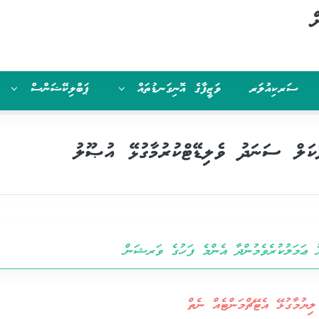
ް
ސަރކިއުލަރ
ވަޒީފާގެ އޮނިގަނޑުތައް
ޕަބްލިކޭޝަންސް
ކަލް ސަނަދު ވެލިޑޭޓްކުރުމާގުޅޭ އުޞޫލު
ު ޢަމަލުކުރެވެމުންދާ އެންމެ ފަހުގެ ވަރޝަން
ލިޔުމާގުޅޭ އެޓޭޗްމަންޓެއް ނެތް